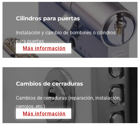
0
Días
Trabajamos
0
Horas
Servicio las
Cerrajeros 24 horas los 365 días
Le atendemos en su domicilio en 20 minutos. Todos
nuestros trabajos tienen la máxima garantía por
escrito.
LLAMAR AHORA