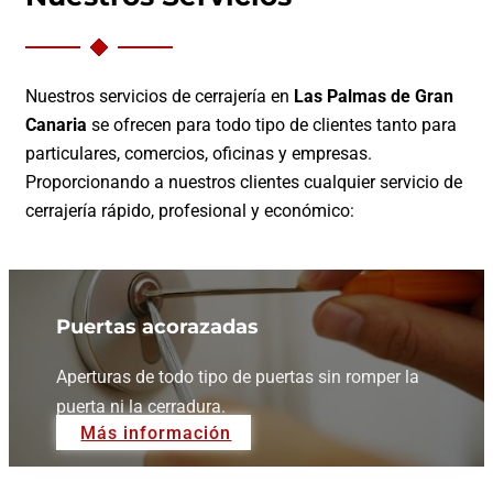
Cerrajería Técnica Canarias
, empresa
de
cerrajeros
con más de 25 años de experiencia,
trabajando en
Las Palmas de Gran Canaria
con
todas las marcas y modelos de
cerraduras
,
atendiendo las
24 horas del día y los 365 días del
año.
Ofrecemos un servicio profesional
de
cerrajería
cubriendo todas las zonas de
Las
Palmas de Gran Canaria.
+
0
Años de experiencia
-
0
Min
Tiempo de respuesta