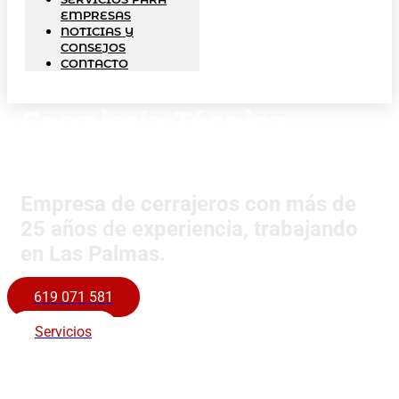
EMPRESAS
NOTICIAS Y
CONSEJOS
CONTACTO
Cerrajería Técnica
Canarias
Empresa de cerrajeros con más de
25 años de experiencia, trabajando
en Las Palmas.
619 071 581
Servicios